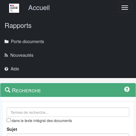
Menu principal
Accueil
Toggl
Rapports
Porte-documents
Nouveautés
Aide
Menu
Navigation
Recherche
contextuel
et
outils
annexes
dans le texte intégral des documents
Sujet