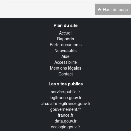
Haut de page
Navigation
Plan du site
transverse
Accueil
Rapports
Porte-documents
Nouveautés
Aide
Accessibilité
Mentions légales
Contact
Les sites publics
service-public.fr
legifrance.gouv.fr
circulaire.legifrance.gouv.fr
gouvernement.fr
france.fr
data.gouv.fr
ecologie.gouv.fr