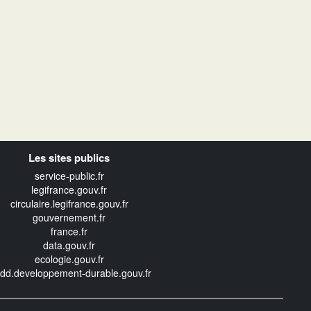
Les sites publics
service-public.fr
legifrance.gouv.fr
circulaire.legifrance.gouv.fr
gouvernement.fr
france.fr
data.gouv.fr
ecologie.gouv.fr
edd.developpement-durable.gouv.fr