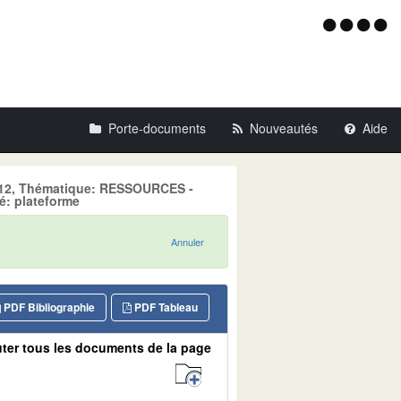
Menu
d'acce
Porte-documents
Nouveautés
Aide
 2012, Thématique: RESSOURCES -
: plateforme
Annuler
PDF Bibliographie
PDF Tableau
ter tous les documents de la page