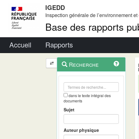
IGEDD
Inspection générale de l’environnement e
Base des rapports pub
Menu principal
Accueil
Rapports
Menu
Navigation
Recherche
contextuel
et
outils
annexes
dans le texte intégral des
documents
Sujet
Auteur physique