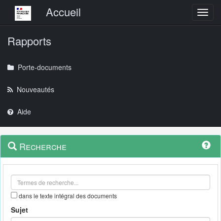
Menu principal
Accueil
Toggl
Rapports
Porte-documents
Nouveautés
Aide
Menu
Navigation
Recherche
contextuel
et
outils
annexes
dans le texte intégral des documents
Sujet