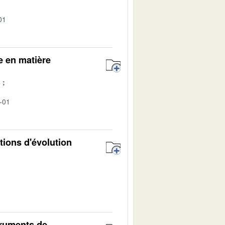
01
e en matière
s
-01
tions d'évolution
truments de