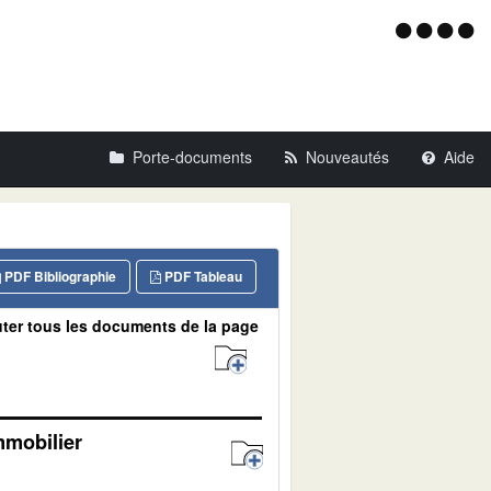
Menu
d'acce
Porte-documents
Nouveautés
Aide
PDF Bibliographie
PDF Tableau
ter tous les documents de la page
mmobilier