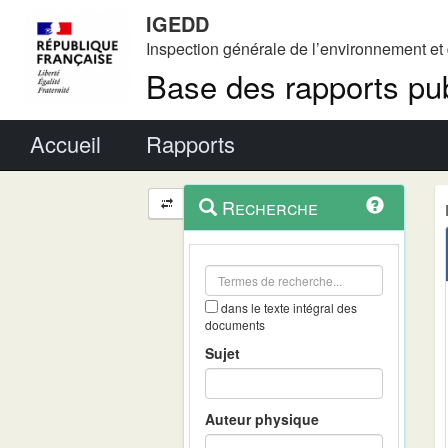
IGEDD
Inspection générale de l’environnement e
Base des rapports pub
Menu principal
Accueil
Rapports
Menu
Navigation
Recherche
contextuel
et
outils
annexes
dans le texte intégral des
documents
Sujet
Auteur physique