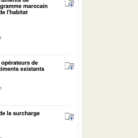
programme marocain
e l'habitat
1
s opérateurs de
timents existants
01
 de la surcharge