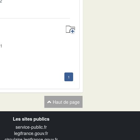
02
01
1
Haut de page
Les sites publics
service-public.fr
legifrance.gouv.fr
circulaire.legifrance.gouv.fr