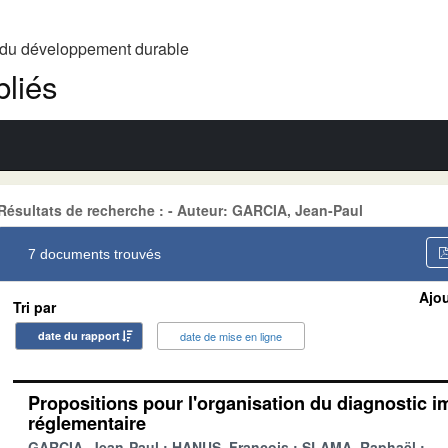
t du développement durable
liés
Résultats de recherche : - Auteur: GARCIA, Jean-Paul
7 documents trouvés
Ajou
Tri par
date du rapport
date de mise en ligne
Propositions pour l'organisation du diagnostic i
réglementaire
GARCIA, Jean-Paul
HANUS, François
SLAMA, Raphaël