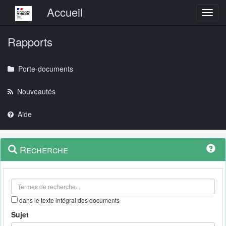
Menu principal
Accueil
Toggl
Rapports
Porte-documents
Nouveautés
Aide
Menu
Navigation
Recherche
contextuel
et
outils
annexes
dans le texte intégral des documents
Sujet