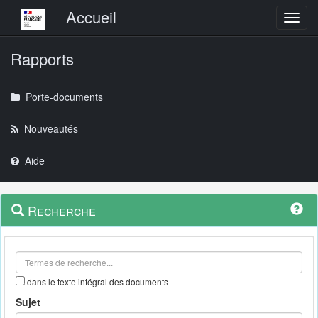
Menu principal
Accueil
Toggl
Rapports
Porte-documents
Nouveautés
Aide
Menu
Navigation
Recherche
contextuel
et
outils
annexes
dans le texte intégral des documents
Sujet