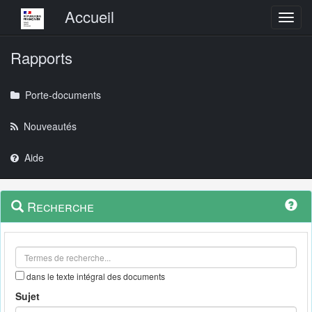
Menu principal
Accueil
Toggl
Rapports
Porte-documents
Nouveautés
Aide
Menu
Navigation
Recherche
contextuel
et
outils
annexes
dans le texte intégral des documents
Sujet