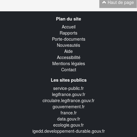
Haut de page
Navigation
Plan du site
transverse
Accueil
Rapports
Porte-documents
Nouveautés
Aide
Accessibilité
Mentions légales
Contact
Les sites publics
service-public.fr
legifrance.gouv.fr
circulaire.legifrance.gouv.fr
gouvernement.fr
france.fr
data.gouv.fr
ecologie.gouv.fr
igedd.developpement-durable.gouv.fr