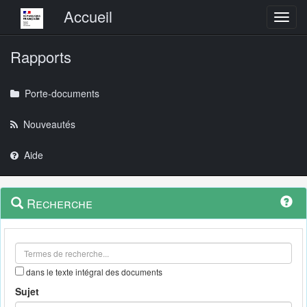
Menu principal
Accueil
Toggl
Rapports
Porte-documents
Nouveautés
Aide
Menu
Navigation
Recherche
contextuel
et
outils
annexes
dans le texte intégral des documents
Sujet