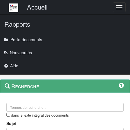
Menu principal
Accueil
Toggl
Rapports
Porte-documents
Nouveautés
Aide
Menu
Navigation
Recherche
contextuel
et
outils
annexes
dans le texte intégral des documents
Sujet