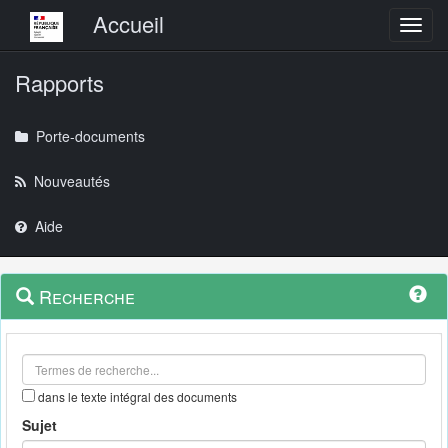
Menu principal
Accueil
Toggl
Rapports
Porte-documents
Nouveautés
Aide
Menu
Navigation
Recherche
contextuel
et
outils
annexes
dans le texte intégral des documents
Sujet