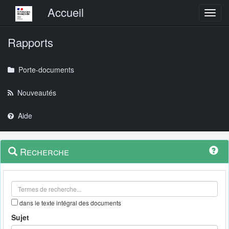
Menu principal
Accueil
Toggl
Rapports
Porte-documents
Nouveautés
Aide
Menu
Navigation
Recherche
contextuel
et
outils
annexes
dans le texte intégral des documents
Sujet