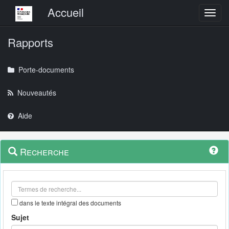
Menu principal
Accueil
Toggl
Rapports
Porte-documents
Nouveautés
Aide
Menu
Navigation
Recherche
contextuel
et
outils
annexes
dans le texte intégral des documents
Sujet