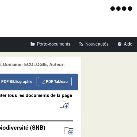
Menu
d'acce
Porte-documents
Nouveautés
Aide
S, Domaine: ECOLOGIE, Auteur:
PDF Bibliographie
PDF Tableau
ter tous les documents de la page
biodiversité (SNB)