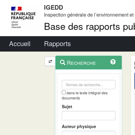
IGEDD
Inspection générale de l’environnement e
Base des rapports pub
Menu principal
Accueil
Rapports
Menu
Navigation
Recherche
contextuel
et
outils
annexes
dans le texte intégral des
documents
Sujet
Auteur physique