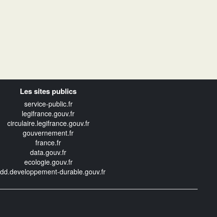
Les sites publics
service-public.fr
legifrance.gouv.fr
circulaire.legifrance.gouv.fr
gouvernement.fr
france.fr
data.gouv.fr
ecologie.gouv.fr
edd.developpement-durable.gouv.fr