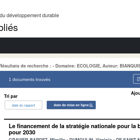
t du développement durable
liés
Résultats de recherche : - Domaine: ECOLOGIE, Auteur: BIANQUI
1 documents trouvés
Ajou
Tri par
date du rapport
date de mise en ligne
Le financement de la stratégie nationale pour la 
pour 2030
GRAVIER-BARDET, Mireille
DUMOULIN, Virginie
DE SAINT-M