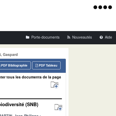
Menu
d'acce
Porte-documents
Nouveautés
Aide
S, Gaspard
PDF Bibliographie
PDF Tableau
ter tous les documents de la page
biodiversité (SNB)
ARTIN, Jean-Philippe