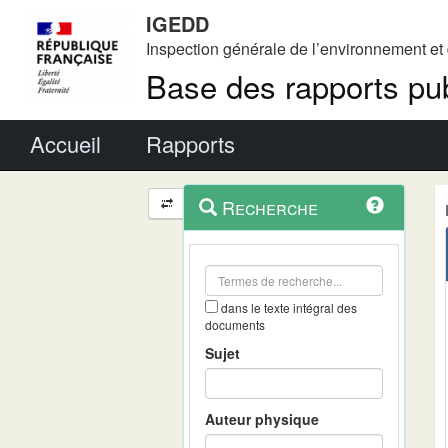
IGEDD
Inspection générale de l’environnement e
Base des rapports pub
Menu principal
Accueil
Rapports
Menu
Navigation
Recherche
contextuel
et
outils
annexes
dans le texte intégral des
documents
Sujet
Auteur physique