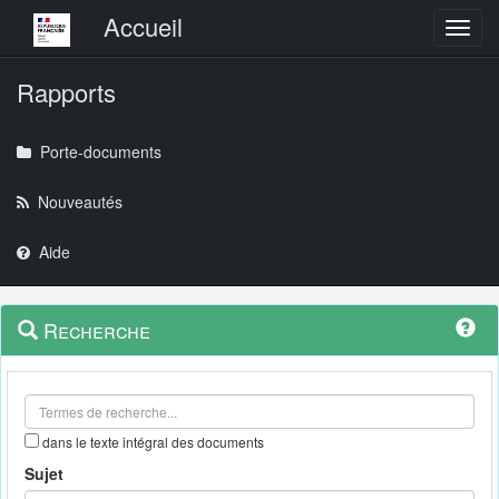
Menu principal
Accueil
Toggl
Rapports
Porte-documents
Nouveautés
Aide
Menu
Navigation
Recherche
contextuel
et
outils
annexes
dans le texte intégral des documents
Sujet