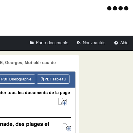
Menu
d'acce
Porte-documents
Nouveautés
Aide
RE, Georges, Mot clé: eau de
PDF Bibliographie
PDF Tableau
ter tous les documents de la page
nade, des plages et