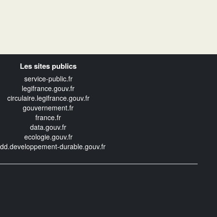
Les sites publics
service-public.fr
legifrance.gouv.fr
circulaire.legifrance.gouv.fr
gouvernement.fr
france.fr
data.gouv.fr
ecologie.gouv.fr
edd.developpement-durable.gouv.fr