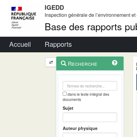
IGEDD
Inspection générale de l’environnement e
Base des rapports pub
Menu principal
Accueil
Rapports
Menu
Navigation
Recherche
contextuel
et
outils
annexes
dans le texte intégral des
documents
Sujet
Auteur physique