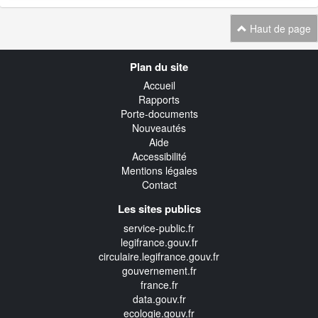
Haut de page
Navigation
Plan du site
transverse
Accueil
Rapports
Porte-documents
Nouveautés
Aide
Accessibilité
Mentions légales
Contact
Les sites publics
service-public.fr
legifrance.gouv.fr
circulaire.legifrance.gouv.fr
gouvernement.fr
france.fr
data.gouv.fr
ecologie.gouv.fr