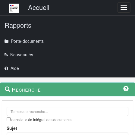
Menu principal
Accueil
Toggl
Rapports
Porte-documents
Nouveautés
Aide
Menu
Navigation
Recherche
contextuel
et
outils
annexes
dans le texte intégral des documents
Sujet