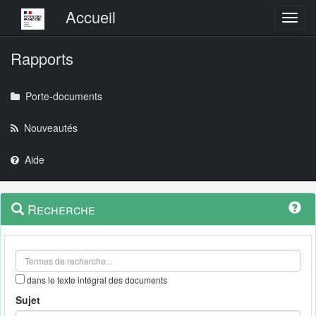
Menu principal
Accueil
Toggl
Rapports
Porte-documents
Nouveautés
Aide
Menu
Navigation
Recherche
contextuel
et
outils
annexes
dans le texte intégral des documents
Sujet