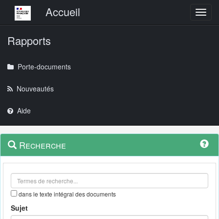
Menu principal
Accueil
Toggl
Rapports
Porte-documents
Nouveautés
Aide
Menu
Navigation
Recherche
contextuel
et
outils
annexes
dans le texte intégral des documents
Sujet