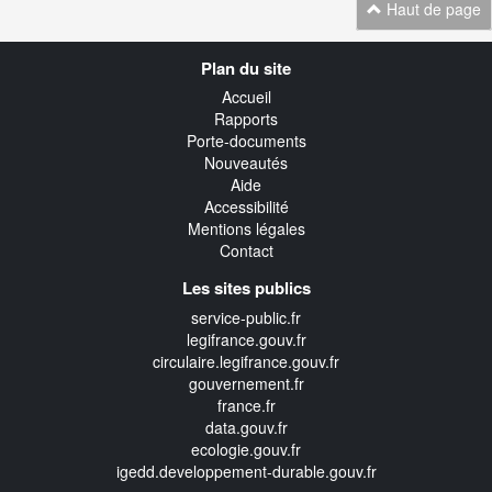
Haut de page
Navigation
Plan du site
transverse
Accueil
Rapports
Porte-documents
Nouveautés
Aide
Accessibilité
Mentions légales
Contact
Les sites publics
service-public.fr
legifrance.gouv.fr
circulaire.legifrance.gouv.fr
gouvernement.fr
france.fr
data.gouv.fr
ecologie.gouv.fr
igedd.developpement-durable.gouv.fr