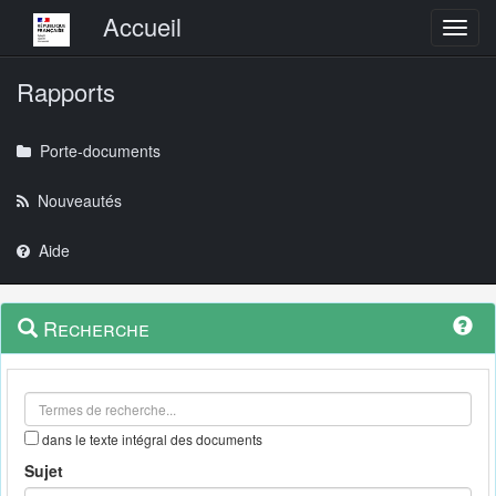
Menu principal
Accueil
Toggl
Rapports
Porte-documents
Nouveautés
Aide
Menu
Navigation
Recherche
contextuel
et
outils
annexes
dans le texte intégral des documents
Sujet