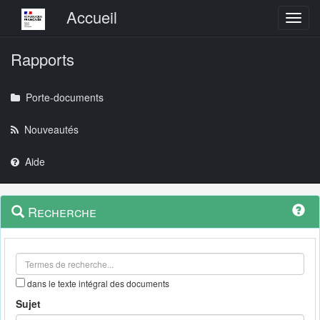
Menu principal
Accueil
Toggl
Rapports
Porte-documents
Nouveautés
Aide
Menu
Navigation
Recherche
contextuel
et
outils
annexes
dans le texte intégral des documents
Sujet