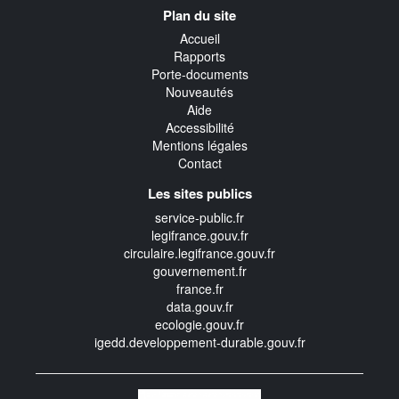
Navigation
Plan du site
transverse
Accueil
Rapports
Porte-documents
Nouveautés
Aide
Accessibilité
Mentions légales
Contact
Les sites publics
service-public.fr
legifrance.gouv.fr
circulaire.legifrance.gouv.fr
gouvernement.fr
france.fr
data.gouv.fr
ecologie.gouv.fr
igedd.developpement-durable.gouv.fr