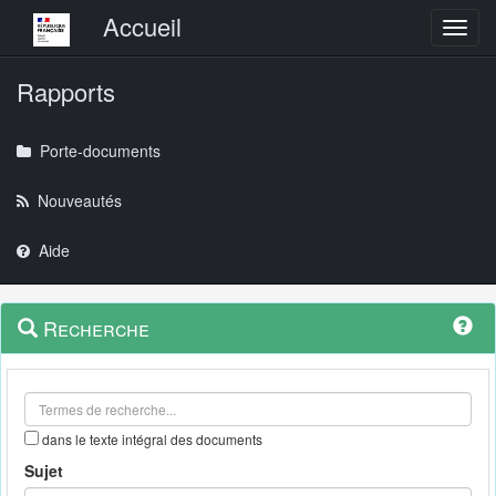
Menu principal
Accueil
Toggl
Rapports
Porte-documents
Nouveautés
Aide
Menu
Navigation
Recherche
contextuel
et
outils
annexes
dans le texte intégral des documents
Sujet