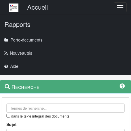
Menu principal
Accueil
Toggl
Rapports
Porte-documents
Nouveautés
Aide
Menu
Navigation
Recherche
contextuel
et
outils
annexes
dans le texte intégral des documents
Sujet