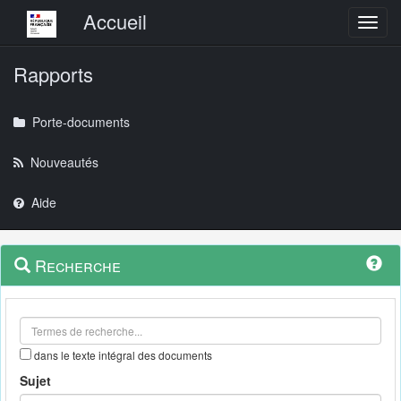
Menu principal
Accueil
Toggl
Rapports
Porte-documents
Nouveautés
Aide
Menu
Navigation
Recherche
contextuel
et
outils
annexes
dans le texte intégral des documents
Sujet