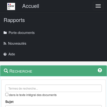
Menu principal
Accueil
Toggl
Rapports
Porte-documents
Nouveautés
Aide
Menu
Navigation
Recherche
contextuel
et
outils
annexes
dans le texte intégral des documents
Sujet