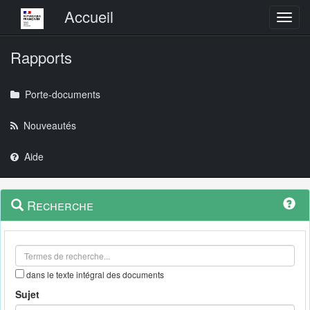
Menu principal
Accueil
Toggl
Rapports
Porte-documents
Nouveautés
Aide
Menu
Navigation
Recherche
contextuel
et
outils
annexes
dans le texte intégral des documents
Sujet