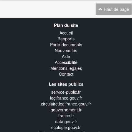
Haut de page
Navigation
Plan du site
transverse
Accueil
Rapports
Porte-documents
Nouveautés
Aide
Accessibilité
Mentions légales
Contact
Les sites publics
service-public.fr
legifrance.gouv.fr
circulaire.legifrance.gouv.fr
gouvernement.fr
france.fr
data.gouv.fr
ecologie.gouv.fr