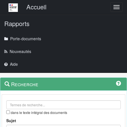
Menu principal
Accueil
Toggl
Rapports
Porte-documents
Nouveautés
Aide
Menu
Navigation
Recherche
contextuel
et
outils
annexes
dans le texte intégral des documents
Sujet