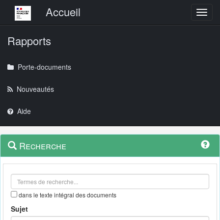
Menu principal
Accueil
Toggl
Rapports
Porte-documents
Nouveautés
Aide
Menu
Navigation
Recherche
contextuel
et
outils
annexes
dans le texte intégral des documents
Sujet