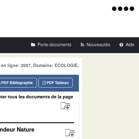
Menu
d'acce
Porte-documents
Nouveautés
Aide
e en ligne: 2007, Domaine: ECOLOGIE,
PDF Bibliographie
PDF Tableau
ter tous les documents de la page
andeur Nature