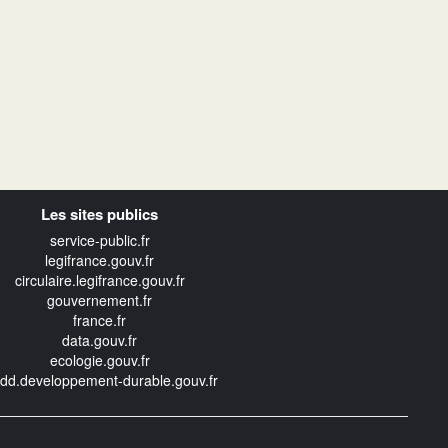
Les sites publics
service-public.fr
legifrance.gouv.fr
circulaire.legifrance.gouv.fr
gouvernement.fr
france.fr
data.gouv.fr
ecologie.gouv.fr
edd.developpement-durable.gouv.fr