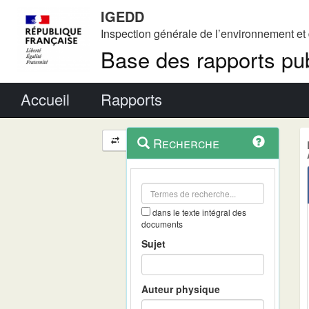
IGEDD
Inspection générale de l’environnement e
Base des rapports pub
Menu principal
Accueil
Rapports
Menu
Navigation
Recherche
contextuel
et
outils
annexes
dans le texte intégral des
documents
Sujet
Auteur physique