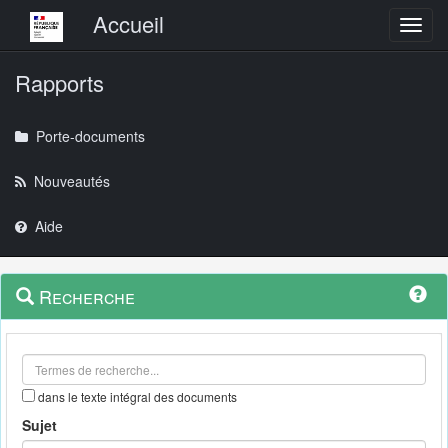
Menu principal
Accueil
Toggl
Rapports
Porte-documents
Nouveautés
Aide
Menu
Navigation
Recherche
contextuel
et
outils
annexes
dans le texte intégral des documents
Sujet