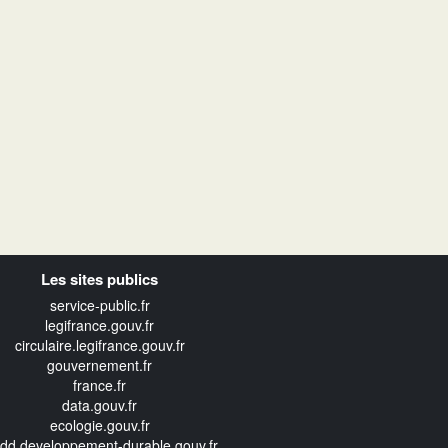
Les sites publics
service-public.fr
legifrance.gouv.fr
circulaire.legifrance.gouv.fr
gouvernement.fr
france.fr
data.gouv.fr
ecologie.gouv.fr
edd.developpement-durable.gouv.fr