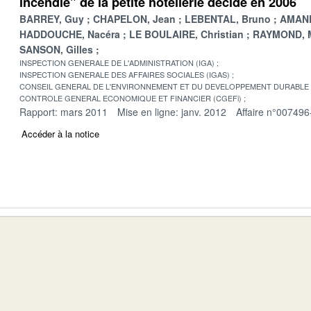
incendie" de la petite hôtellerie décidé en 2006
BARREY, Guy
CHAPELON, Jean
LEBENTAL, Bruno
AMAND
HADDOUCHE, Nacéra
LE BOULAIRE, Christian
RAYMOND, M
SANSON, Gilles
INSPECTION GENERALE DE L'ADMINISTRATION (IGA)
INSPECTION GENERALE DES AFFAIRES SOCIALES (IGAS)
CONSEIL GENERAL DE L'ENVIRONNEMENT ET DU DEVELOPPEMENT DURABLE
CONTROLE GENERAL ECONOMIQUE ET FINANCIER (CGEFi)
Rapport: mars 2011
Mise en ligne: janv. 2012
Affaire n°007496
Accéder à la notice