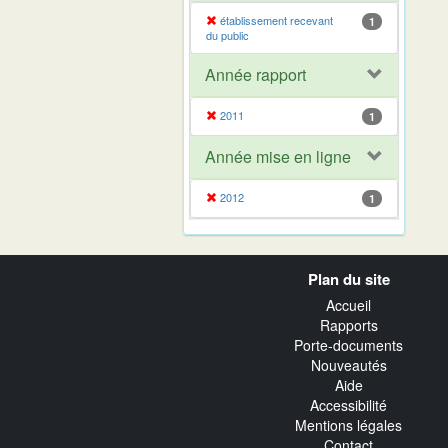
établissement recevant
1
du public
Année rapport
2011
1
Année mise en ligne
2012
1
Navigation
Plan du site
transverse
Accueil
Rapports
Porte-documents
Nouveautés
Aide
Accessibilité
Mentions légales
Contact