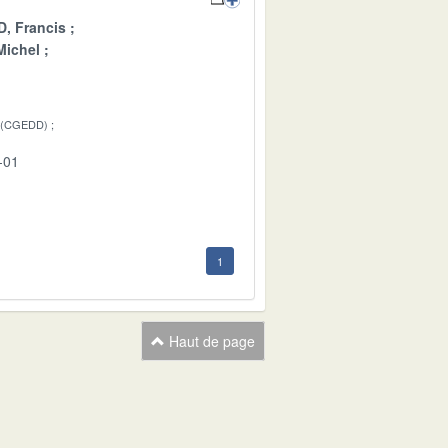
, Francis
ichel
 (CGEDD)
-01
1
Haut de page