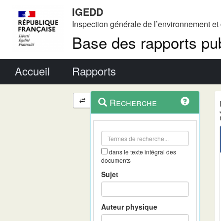
IGEDD
Inspection générale de l’environnement e
Base des rapports pub
Menu principal
Accueil
Rapports
Menu
Navigation
Recherche
contextuel
et
outils
annexes
dans le texte intégral des
documents
Sujet
Auteur physique