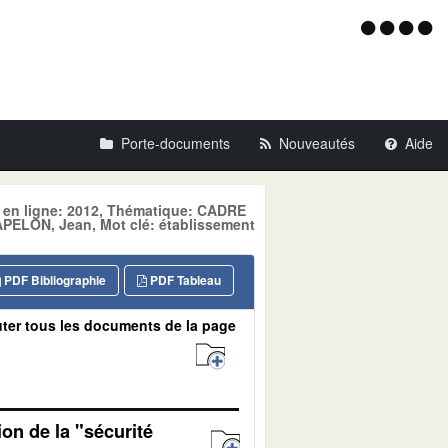
Menu
d'acce
Porte-documents
Nouveautés
Aide
e en ligne: 2012, Thématique: CADRE
LON, Jean, Mot clé: établissement
PDF Bibliographie
PDF Tableau
ter tous les documents de la page
on de la "sécurité