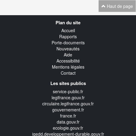
Haut de page
Navigation
Plan du site
transverse
Accueil
Rapports
Porte-documents
Nouveautés
Aide
Accessibilité
Mentions légales
Contact
Les sites publics
service-public.fr
legifrance.gouv.fr
circulaire.legifrance.gouv.fr
gouvernement.fr
france.fr
data.gouv.fr
ecologie.gouv.fr
igedd.developpement-durable.gouv.fr