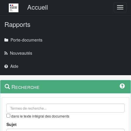
Menu principal
Accueil
Toggl
Rapports
Porte-documents
Nouveautés
Aide
Menu
Navigation
Recherche
contextuel
et
outils
annexes
dans le texte intégral des documents
Sujet