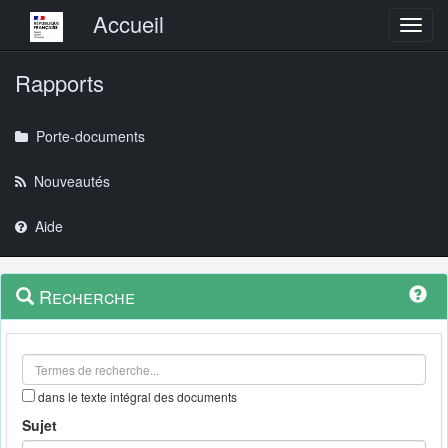
Menu principal
Accueil
Toggl
Rapports
Porte-documents
Nouveautés
Aide
Menu
Navigation
Recherche
contextuel
et
outils
annexes
dans le texte intégral des documents
Sujet