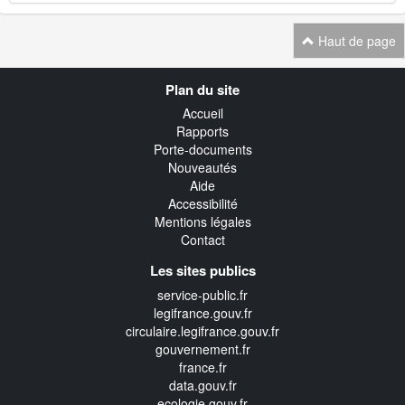
Haut de page
Navigation
Plan du site
transverse
Accueil
Rapports
Porte-documents
Nouveautés
Aide
Accessibilité
Mentions légales
Contact
Les sites publics
service-public.fr
legifrance.gouv.fr
circulaire.legifrance.gouv.fr
gouvernement.fr
france.fr
data.gouv.fr
ecologie.gouv.fr