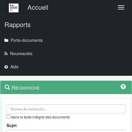
Menu principal
Accueil
Toggl
Rapports
Porte-documents
Nouveautés
Aide
Menu
Navigation
Recherche
contextuel
et
outils
annexes
dans le texte intégral des documents
Sujet