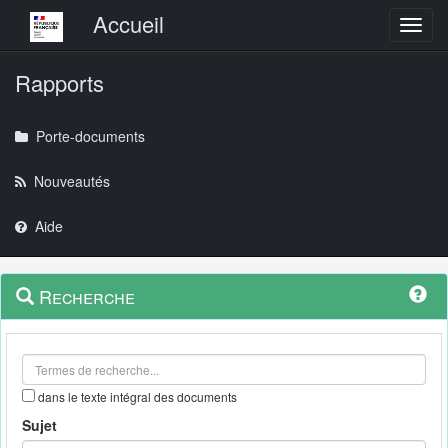
Menu principal
Accueil
Toggl
Rapports
Porte-documents
Nouveautés
Aide
Menu
Navigation
Recherche
contextuel
et
outils
annexes
dans le texte intégral des documents
Sujet