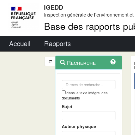
IGEDD
Inspection générale de l’environnement e
Base des rapports pub
Menu principal
Accueil
Rapports
Menu
Navigation
Recherche
contextuel
et
outils
annexes
dans le texte intégral des
documents
Sujet
Auteur physique