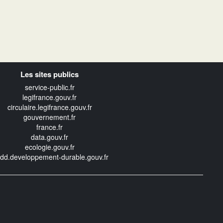
Les sites publics
service-public.fr
legifrance.gouv.fr
circulaire.legifrance.gouv.fr
gouvernement.fr
france.fr
data.gouv.fr
ecologie.gouv.fr
edd.developpement-durable.gouv.fr