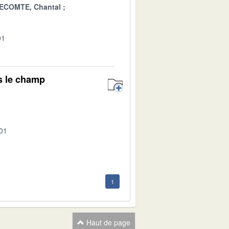
ECOMTE, Chantal
01
s le champ
-01
1
Haut de page