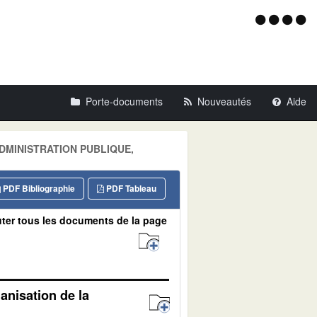
Menu
d'acce
Porte-documents
Nouveautés
Aide
: ADMINISTRATION PUBLIQUE,
PDF Bibliographie
PDF Tableau
ter tous les documents de la page
anisation de la