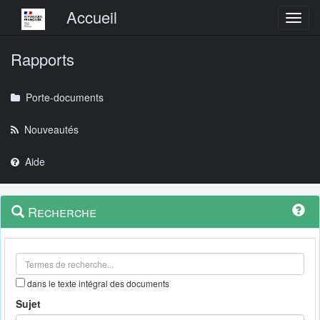
Menu principal
Accueil
Toggl
Rapports
Porte-documents
Nouveautés
Aide
Menu
Navigation
Recherche
contextuel
et
outils
annexes
dans le texte intégral des documents
Sujet