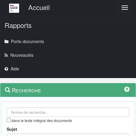
Menu principal
Accueil
Toggl
Rapports
Porte-documents
Nouveautés
Aide
Menu
Navigation
Recherche
contextuel
et
outils
annexes
dans le texte intégral des documents
Sujet