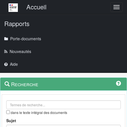
Menu principal
Accueil
Toggl
Rapports
Porte-documents
Nouveautés
Aide
Menu
Navigation
Recherche
contextuel
et
outils
annexes
dans le texte intégral des documents
Sujet