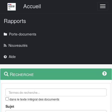
Menu principal
Accueil
Toggl
Rapports
Porte-documents
Nouveautés
Aide
Menu
Navigation
Recherche
contextuel
et
outils
annexes
dans le texte intégral des documents
Sujet