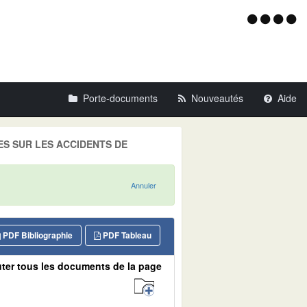
Menu
d'acce
Porte-documents
Nouveautés
Aide
ETES SUR LES ACCIDENTS DE
Annuler
PDF Bibliographie
PDF Tableau
ter tous les documents de la page