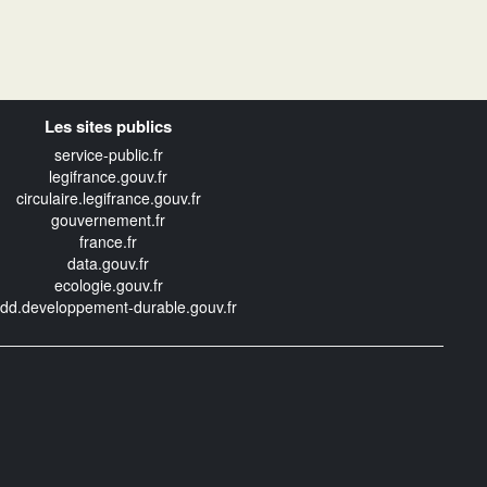
Les sites publics
service-public.fr
legifrance.gouv.fr
circulaire.legifrance.gouv.fr
gouvernement.fr
france.fr
data.gouv.fr
ecologie.gouv.fr
edd.developpement-durable.gouv.fr