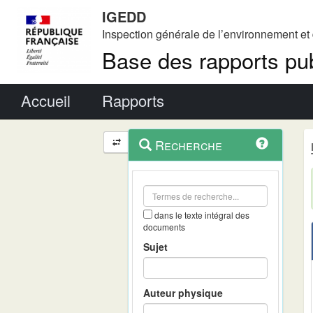
IGEDD
Inspection générale de l’environnement e
Base des rapports pub
Menu principal
Accueil
Rapports
Menu
Navigation
Recherche
contextuel
et
outils
annexes
dans le texte intégral des
documents
Sujet
Auteur physique