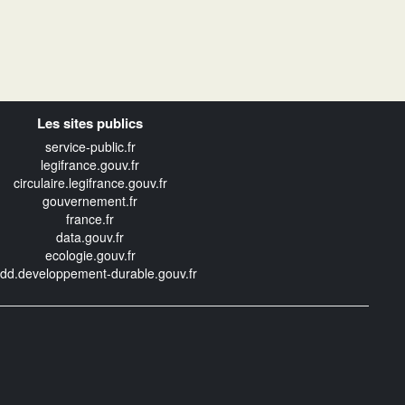
Les sites publics
service-public.fr
legifrance.gouv.fr
circulaire.legifrance.gouv.fr
gouvernement.fr
france.fr
data.gouv.fr
ecologie.gouv.fr
edd.developpement-durable.gouv.fr