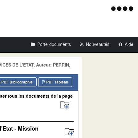
Menu
d'acce
Porte-documents
Nouveautés
Aide
VICES DE L'ETAT, Auteur: PERRIN,
PDF Bibliographie
PDF Tableau
ter tous les documents de la page
'Etat - Mission