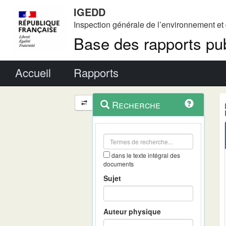
IGEDD
Inspection générale de l’environnement e
Base des rapports pub
Menu principal
Accueil
Rapports
Menu
Navigation
Recherche
contextuel
et
outils
annexes
dans le texte intégral des
documents
Sujet
Auteur physique