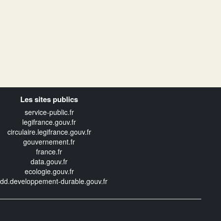
Les sites publics
service-public.fr
legifrance.gouv.fr
circulaire.legifrance.gouv.fr
gouvernement.fr
france.fr
data.gouv.fr
ecologie.gouv.fr
edd.developpement-durable.gouv.fr