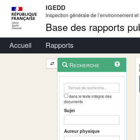
IGEDD
Inspection générale de l’environnement e
Base des rapports pub
Menu principal
Accueil
Rapports
Menu
Navigation
Recherche
contextuel
et
outils
annexes
dans le texte intégral des
documents
Sujet
Auteur physique