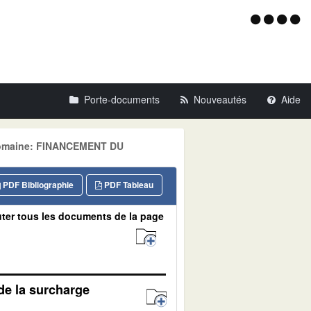
Menu
d'acce
Porte-documents
Nouveautés
Aide
 Domaine: FINANCEMENT DU
PDF Bibliographie
PDF Tableau
ter tous les documents de la page
 de la surcharge