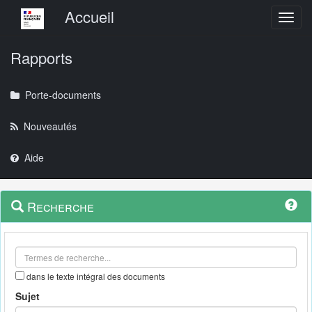
Menu principal
Accueil
Toggl
Rapports
Porte-documents
Nouveautés
Aide
Menu
Navigation
Recherche
contextuel
et
outils
annexes
dans le texte intégral des documents
Sujet