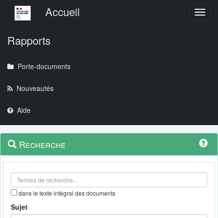
Menu principal
Accueil
Toggl
Rapports
Porte-documents
Nouveautés
Aide
Menu
Navigation
Recherche
contextuel
et
outils
annexes
dans le texte intégral des documents
Sujet