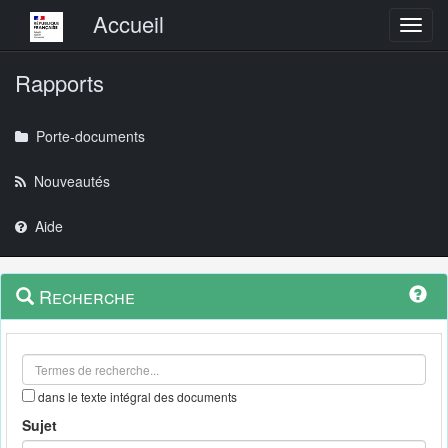
Menu principal
Accueil
Toggl
Rapports
Porte-documents
Nouveautés
Aide
Menu
Navigation
Recherche
contextuel
et
outils
annexes
dans le texte intégral des documents
Sujet