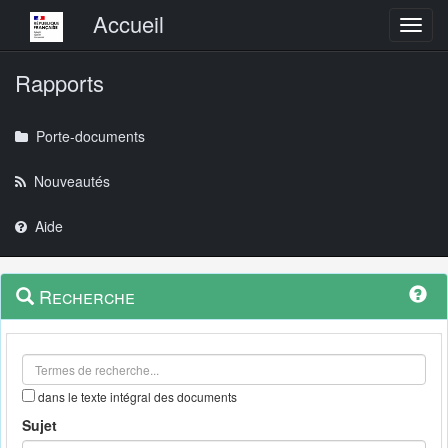
Menu principal
Accueil
Toggl
Rapports
Porte-documents
Nouveautés
Aide
Menu
Navigation
Recherche
contextuel
et
outils
annexes
dans le texte intégral des documents
Sujet