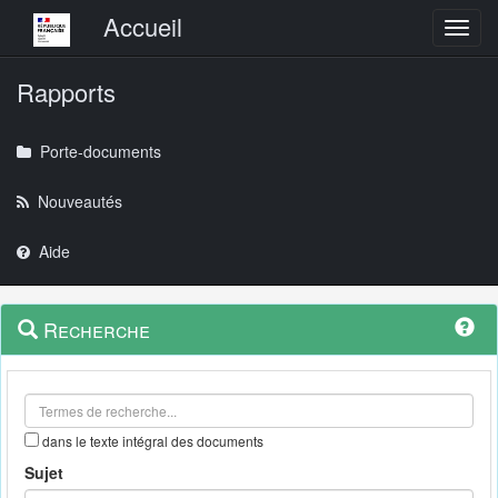
Menu principal
Accueil
Toggl
Rapports
Porte-documents
Nouveautés
Aide
Menu
Navigation
Recherche
contextuel
et
outils
annexes
dans le texte intégral des documents
Sujet