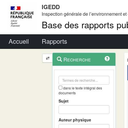
IGEDD
Inspection générale de l’environnement e
Base des rapports pub
Menu principal
Accueil
Rapports
Menu
Navigation
Recherche
contextuel
et
outils
annexes
dans le texte intégral des
documents
Sujet
Auteur physique