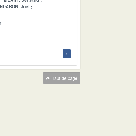
NDARON, Joël
1
1
Haut de page