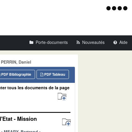
Menu
d'acce
Porte-documents
Nouveautés
Aide
 PERRIN, Daniel
PDF Bibliographie
PDF Tableau
ter tous les documents de la page
'Etat - Mission
MEARY, Bertrand