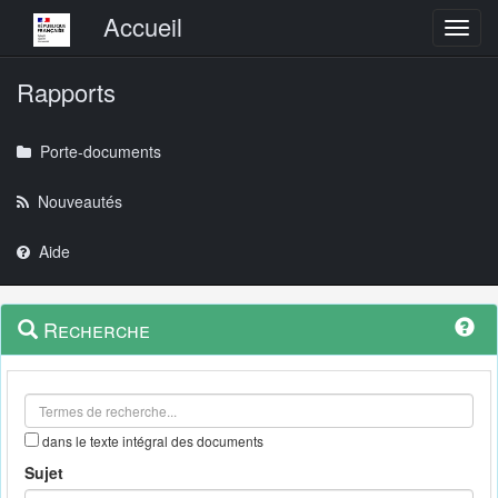
Menu principal
Accueil
Toggl
Rapports
Porte-documents
Nouveautés
Aide
Menu
Navigation
Recherche
contextuel
et
outils
annexes
dans le texte intégral des documents
Sujet